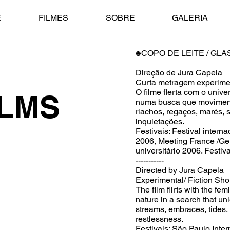
E
FILMES
SOBRE
GALERIA
♣COPO DE LEITE / GLA
Direção de Jura Capela
Curta metragem experimen
O filme flerta com o univ
ILMS
numa busca que moviment
riachos, regaços, marés, s
inquietações.
Festivais: Festival intern
2006, Meeting France /Ge
universitário 2006. Festi
-----------
Directed by Jura Capela
Experimental/ Fiction Shor
The film flirts with the fe
nature in a search that unl
streams, embraces, tides, 
restlessness.
Festivals: São Paulo Inter