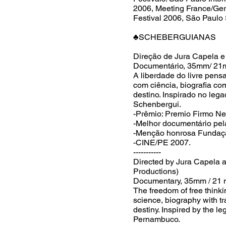
2006, Meeting France/Ger
Festival 2006, São Paulo 
♣SCHEBERGUIANAS
Direção de Jura Capela e 
Documentário, 35mm/ 21m
A liberdade do livre pens
com ciência, biografia c
destino. Inspirado no leg
Schenbergui.
-Prêmio: Premio Firmo Ne
-Melhor documentário pe
-Menção honrosa Fundaç
-CINE/PE 2007.
-----------
Directed by Jura Capela a
Productions)
Documentary, 35mm / 21 
The freedom of free thinkin
science, biography with 
destiny. Inspired by the l
Pernambuco.