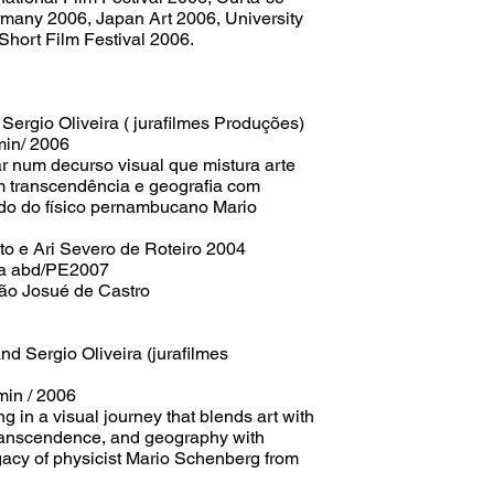
many 2006, Japan Art 2006, University
Short Film Festival 2006.
Sergio Oliveira ( jurafilmes Produções)
in/ 2006
ar num decurso visual que mistura arte
om transcendência e geografia com
ado do físico pernambucano Mario
to e Ari Severo de Roteiro 2004
la abd/PE2007
ão Josué de Castro
nd Sergio Oliveira (jurafilmes
min / 2006
g in a visual journey that blends art with
transcendence, and geography with
egacy of physicist Mario Schenberg from