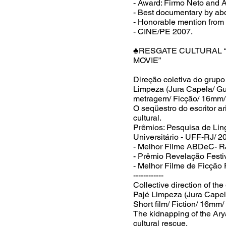
- Award: Firmo Neto and 
- Best documentary by a
- Honorable mention fro
- CINE/PE 2007.
♣RESGATE CULTURAL “
MOVIE”
Direção coletiva do gr
Limpeza (Jura Capela/ Gu
metragem/ Ficção/ 16mm/ 
O seqüestro do escritor 
cultural.
Prêmios: Pesquisa de Li
Universitário - UFF-RJ/ 2
- Melhor Filme ABDeC- R
- Prêmio Revelação Festi
- Melhor Filme de Ficção 
------------
Collective direction o
Pajé Limpeza (Jura Capel
Short film/ Fiction/ 16mm/
The kidnapping of the Ar
cultural rescue.