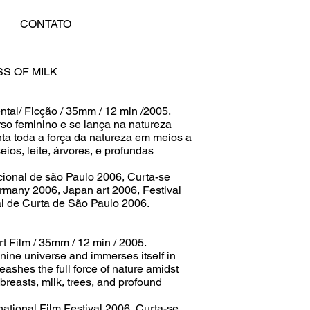
CONTATO
SS OF MILK
tal/ Ficção / 35mm / 12 min /2005.
erso feminino e se lança na natureza
a toda a força da natureza em meios a
eios, leite, árvores, e profundas
acional de são Paulo 2006, Curta-se
rmany 2006, Japan art 2006, Festival
val de Curta de São Paulo 2006.
t Film / 35mm / 12 min / 2005.
minine universe and immerses itself in
eashes the full force of nature amidst
breasts, milk, trees, and profound
national Film Festival 2006, Curta-se