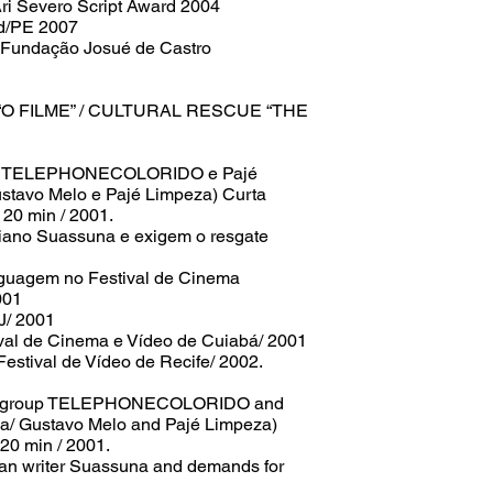
Ari Severo Script Award 2004
bd/PE 2007
m Fundação Josué de Castro
O FILME” / CULTURAL RESCUE “THE
upo TELEPHONECOLORIDO e Pajé
stavo Melo e Pajé Limpeza) Curta
20 min / 2001.
ariano Suassuna e exigem o resgate
nguagem no Festival de Cinema
001
J/ 2001
val de Cinema e Vídeo de Cuiabá/ 2001
Festival de Vídeo de Recife/ 2002.
f the group TELEPHONECOLORIDO and
a/ Gustavo Melo and Pajé Limpeza)
 20 min / 2001.
yan writer Suassuna and demands for