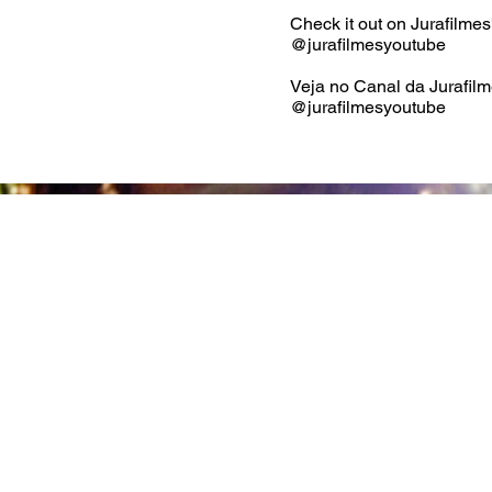
Check it out on Jurafilme
@jurafilmesyoutube
Veja no Canal da Jurafilm
@jurafilmesyoutube