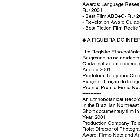
Awards: Language Research
RJ/ 2001
- Best Film ABDeC- RJ/ 
- Revelation Award Cuiab
- Best Fiction Film Recife
♣ A FIGUEIRA DO INFE
Um Registro Etno-botânic
Brugmansias no nordeste 
Curta metragem documen
Ano de 2001
Produtora: TelephoneColo
Função: Direção de fotogr
Prêmio: Premio Firmo Net
------------
An Ethnobotanical Record
in the Brazilian Northeast
Short documentary film i
Year: 2001
Production Company: Tel
Role: Director of Photogr
Award: Firmo Neto and Ar