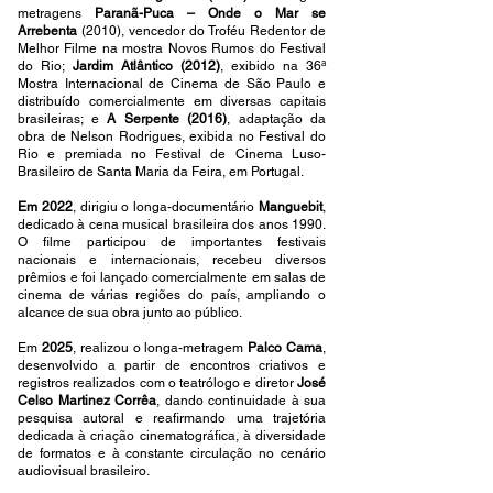
metragens
Paranã-Puca – Onde o Mar se
Arrebenta
(2010), vencedor do Troféu Redentor de
Melhor Filme na mostra Novos Rumos do Festival
do Rio;
Jardim Atlântico (2012)
, exibido na 36ª
Mostra Internacional de Cinema de São Paulo e
distribuído comercialmente em diversas capitais
brasileiras; e
A Serpente (2016)
, adaptação da
obra de Nelson Rodrigues, exibida no Festival do
Rio e premiada no Festival de Cinema Luso-
Brasileiro de Santa Maria da Feira, em Portugal.
Em 2022
, dirigiu o longa-documentário
Manguebit
,
dedicado à cena musical brasileira dos anos 1990.
O filme participou de importantes festivais
nacionais e internacionais, recebeu diversos
prêmios e foi lançado comercialmente em salas de
cinema de várias regiões do país, ampliando o
alcance de sua obra junto ao público.
Em
2025
, realizou o longa-metragem
Palco Cama
,
desenvolvido a partir de encontros criativos e
registros realizados com o teatrólogo e diretor
José
Celso Martinez Corrêa
, dando continuidade à sua
pesquisa autoral e reafirmando uma trajetória
dedicada à criação cinematográfica, à diversidade
de formatos e à constante circulação no cenário
audiovisual brasileiro.