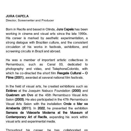
JURA CAPELA
Director, Screenwriter and Producer
Born in Recife and based in Olinda,
Jura Capela
has been
working in cinema and visual arts since the late 1990s.
His career is marked by aesthetic experimentation, a
strong dialogue with Brazilian culture, and the consistent
circulation of his works in festivals, exhibitions, and
screening circuits in Brazil and abroad.
He was a member of important artistic collectives in
Pernambuco, such as Canal 03, dedicated to
photography and video, and TelephoneColorido, with
which he co-directed the short film
Resgate Cultural – O
Filme (2001)
, awarded at several national film festivals.
In the field of visual arts, he created exhibitions such as
Estéreo
at the Joaquim Nabuco Foundation
(2000)
and
Quebrem um Ovo
at the 45th Pernambuco Visual Arts
Salon
(2003)
. He also participated in the 47th Pernambuco
Visual Arts Salon with the installation
Onde o Mar se
Arrebenta (2011)
. In
2022
, he presented the exhibition
Semana de Videoarte Moderna at the Museum of
Contemporary Art of Recife
, expanding his work within
visual arts and experimental media.
Throughout his career, he has collaborated on