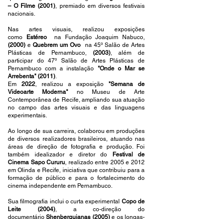
– O Filme
(2001)
, premiado em diversos festivais
nacionais.
Nas artes visuais, realizou exposições
como
Estéreo
na Fundação Joaquim Nabuco,
(2000)
e
Quebrem um Ovo
na 45º Salão de Artes
Plásticas de Pernambuco,
(2003)
, além de
participar do 47º Salão de Artes Plásticas de
Pernambuco com a instalação
"Onde o Mar se
Arrebenta"
(2011)
.
Em
2022
, realizou a exposição
"Semana de
Videoarte Moderna"
no Museu de Arte
Contemporânea de Recife, ampliando sua atuação
no campo das artes visuais e das linguagens
experimentais.
Ao longo de sua carreira, colaborou em produções
de diversos realizadores brasileiros, atuando nas
áreas de direção de fotografia e produção. Foi
também idealizador e diretor do
Festival de
Cinema
Sapo Cururu
, realizado entre 2005 e 2012
em Olinda e Recife, iniciativa que contribuiu para a
formação de público e para o fortalecimento do
cinema independente em Pernambuco.
Sua filmografia inclui o curta experimental
Copo de
Leite
(2004)
, a co-direção do
documentário
Shenberguianas (2005)
e os longas-